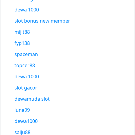
dewa 1000
slot bonus new member
mijit88
fyp138
spaceman
topcer88
dewa 1000
slot gacor
dewamuda slot
luna99
dewa1000
salju88