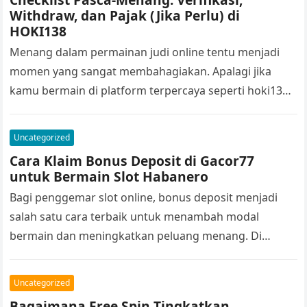
Withdraw, dan Pajak (Jika Perlu) di
HOKI138
Menang dalam permainan judi online tentu menjadi
momen yang sangat membahagiakan. Apalagi jika
kamu bermain di platform terpercaya seperti hoki138,
di mana proses kemenangan dapat dicairkan dengan…
Uncategorized
Cara Klaim Bonus Deposit di Gacor77
untuk Bermain Slot Habanero
Bagi penggemar slot online, bonus deposit menjadi
salah satu cara terbaik untuk menambah modal
bermain dan meningkatkan peluang menang. Di
gacor77, bonus deposit dirancang untuk memberikan
keuntungan…
Uncategorized
Bagaimana Free Spin Tingkatkan