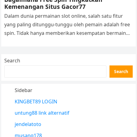
Kemenangan Situs Gacor77
Dalam dunia permainan slot online, salah satu fitur
yang paling ditunggu-tunggu oleh pemain adalah free
spin. Tidak hanya memberikan kesempatan bermain
tambahan tanpa harus mengeluarkan saldo, fitur…
Search
Search
Sidebar
KINGBET89 LOGIN
untung88 link alternatif
jendelatoto
musang178