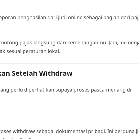
poran penghasilan dari judi online sebagai bagian dari pa
emotong pajak langsung dari kemenanganmu. Jadi, ini menj
k sesuai peraturan lokal.
ikan Setelah Withdraw
l yang perlu diperhatikan supaya proses pasca-menang di
roses withdraw sebagai dokumentasi pribadi. Ini berguna j