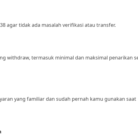
8 agar tidak ada masalah verifikasi atau transfer.
tang withdraw, termasuk minimal dan maksimal penarikan s
aran yang familiar dan sudah pernah kamu gunakan saat
a