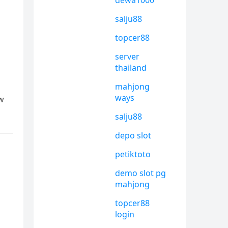
dewa1000
salju88
topcer88
server
thailand
mahjong
ways
w
salju88
depo slot
petiktoto
demo slot pg
mahjong
topcer88
login