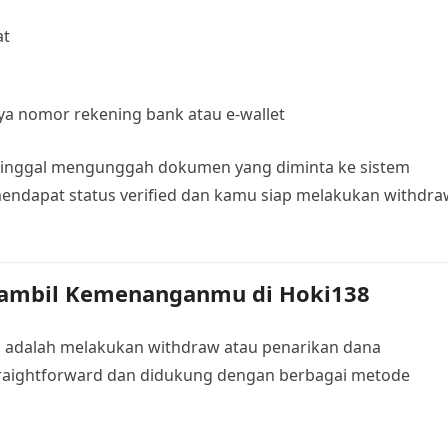
at
a nomor rekening bank atau e-wallet
, tinggal mengunggah dokumen yang diminta ke sistem
mendapat status verified dan kamu siap melakukan withdra
gambil Kemenanganmu di Hoki138
nya adalah melakukan withdraw atau penarikan dana
traightforward dan didukung dengan berbagai metode