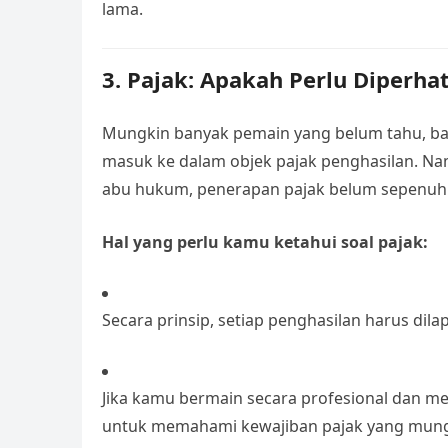
lama.
3. Pajak: Apakah Perlu Diperha
Mungkin banyak pemain yang belum tahu, bah
masuk ke dalam objek pajak penghasilan. Nam
abu hukum, penerapan pajak belum sepenuhny
Hal yang perlu kamu ketahui soal pajak:
Secara prinsip, setiap penghasilan harus dil
Jika kamu bermain secara profesional dan me
untuk memahami kewajiban pajak yang mung