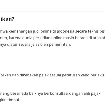
tikan?
wa kemenangan judi online di Indonesia secara teknis bis
un, karena dunia perjudian online masih berada di area a
a diatur secara jelas oleh pemerintah.
aporkan dan dikenakan pajak sesuai peraturan yang berlaku.
nang besar, ada baiknya berkonsultasi dengan ahli pajak
kin timbul.