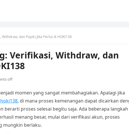
, Withdraw, dan Pajak (Jika Perlu) di HOKI138
: Verifikasi, Withdraw, dan
OKI138
ts off
menjadi momen yang sangat membahagiakan. Apalagi jika
i
hoki138
, di mana proses kemenangan dapat dicairkan de
erarti proses selesai begitu saja. Ada beberapa langkah
rhasil menang besar, mulai dari verifikasi akun, proses
g mungkin berlaku.