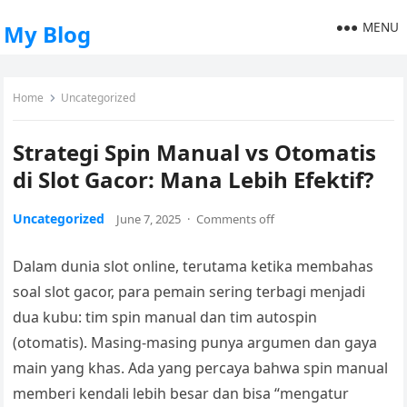
MENU
My Blog
Home
Uncategorized
Strategi Spin Manual vs Otomatis
di Slot Gacor: Mana Lebih Efektif?
Uncategorized
June 7, 2025
·
Comments off
Dalam dunia slot online, terutama ketika membahas
soal slot gacor, para pemain sering terbagi menjadi
dua kubu: tim spin manual dan tim autospin
(otomatis). Masing-masing punya argumen dan gaya
main yang khas. Ada yang percaya bahwa spin manual
memberi kendali lebih besar dan bisa “mengatur