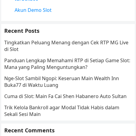
Akun Demo Slot
Recent Posts
Tingkatkan Peluang Menang dengan Cek RTP MG Live
di Slot
Panduan Lengkap Memahami RTP di Setiap Game Slot:
Mana yang Paling Menguntungkan?
Nge-Slot Sambil Ngopi: Keseruan Main Wealth Inn
Buka77 di Waktu Luang
Cuma di Slot: Main Fa Cai Shen Habanero Auto Sultan
Trik Kelola Bankroll agar Modal Tidak Habis dalam
Sekali Sesi Main
Recent Comments