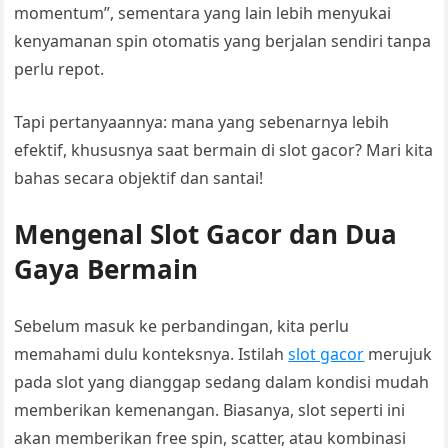
momentum”, sementara yang lain lebih menyukai
kenyamanan spin otomatis yang berjalan sendiri tanpa
perlu repot.
Tapi pertanyaannya: mana yang sebenarnya lebih
efektif, khususnya saat bermain di slot gacor? Mari kita
bahas secara objektif dan santai!
Mengenal Slot Gacor dan Dua
Gaya Bermain
Sebelum masuk ke perbandingan, kita perlu
memahami dulu konteksnya. Istilah
slot gacor
merujuk
pada slot yang dianggap sedang dalam kondisi mudah
memberikan kemenangan. Biasanya, slot seperti ini
akan memberikan free spin, scatter, atau kombinasi