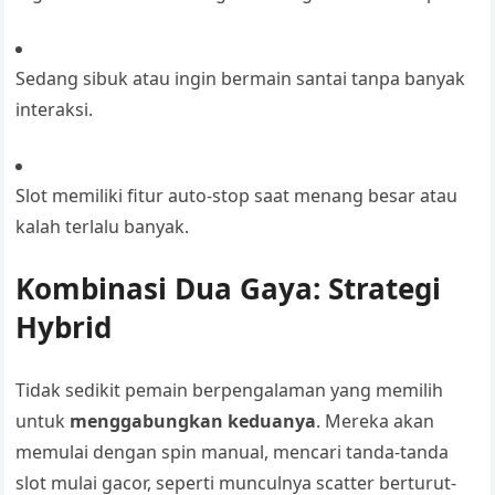
Sedang sibuk atau ingin bermain santai tanpa banyak
interaksi.
Slot memiliki fitur auto-stop saat menang besar atau
kalah terlalu banyak.
Kombinasi Dua Gaya: Strategi
Hybrid
Tidak sedikit pemain berpengalaman yang memilih
untuk
menggabungkan keduanya
. Mereka akan
memulai dengan spin manual, mencari tanda-tanda
slot mulai gacor, seperti munculnya scatter berturut-