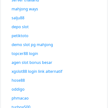
server thailand
mahjong ways
salju88
depo slot
petiktoto
demo slot pg mahjong
topcer88 login
agen slot bonus besar
xgslot88 login link alternatif
hose88
oddigo
phmacao
turbox500