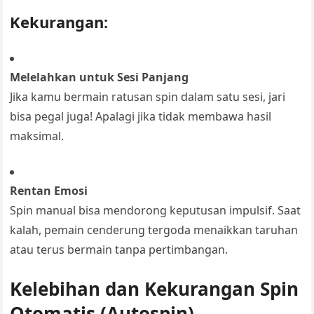
Kekurangan:
Melelahkan untuk Sesi Panjang
Jika kamu bermain ratusan spin dalam satu sesi, jari
bisa pegal juga! Apalagi jika tidak membawa hasil
maksimal.
Rentan Emosi
Spin manual bisa mendorong keputusan impulsif. Saat
kalah, pemain cenderung tergoda menaikkan taruhan
atau terus bermain tanpa pertimbangan.
Kelebihan dan Kekurangan Spin
Otomatis (Autospin)