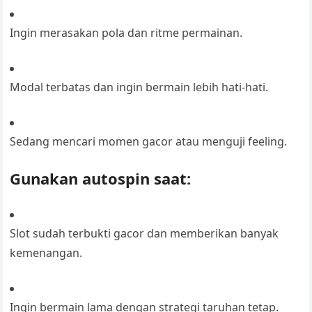
Ingin merasakan pola dan ritme permainan.
Modal terbatas dan ingin bermain lebih hati-hati.
Sedang mencari momen gacor atau menguji feeling.
Gunakan
autospin
saat:
Slot sudah terbukti gacor dan memberikan banyak
kemenangan.
Ingin bermain lama dengan strategi taruhan tetap.