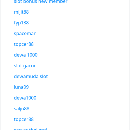
slot bonus new member
mijit88
fyp138
spaceman
topcer88
dewa 1000
slot gacor
dewamuda slot
luna99
dewa1000
salju88
topcer88