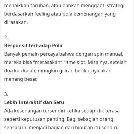
menaikkan taruhan, atau bahkan mengganti strategi
berdasarkan feeling atau pola kemenangan yang
dirasakan.
Responsif terhadap Pola
Banyak pemain percaya bahwa dengan spin manual,
mereka bisa “merasakan” ritme slot. Misalnya, setelah
dua kali kalah, mungkin giliran berikutnya akan
menang besar.
Lebih Interaktif dan Seru
Ada kesenangan tersendiri ketika setiap klik terasa
seperti keputusan penting. Bagi sebagian orang,
sensasi ini menjadi bagian dari hiburan itu sendiri.