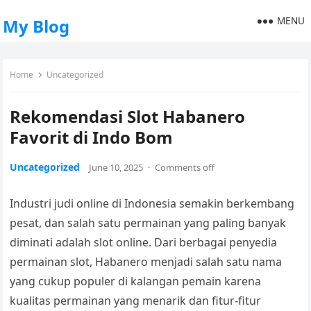
MENU
My Blog
Home
Uncategorized
Rekomendasi Slot Habanero
Favorit di Indo Bom
Uncategorized
June 10, 2025
·
Comments off
Industri judi online di Indonesia semakin berkembang
pesat, dan salah satu permainan yang paling banyak
diminati adalah slot online. Dari berbagai penyedia
permainan slot, Habanero menjadi salah satu nama
yang cukup populer di kalangan pemain karena
kualitas permainan yang menarik dan fitur-fitur