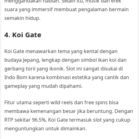
menggandakan hadiah. Selain itu, musik dan efek
suara yang immersif membuat pengalaman bermain
semakin hidup.
4.
Koi Gate
Koi Gate menawarkan tema yang kental dengan
budaya Jepang, lengkap dengan simbol ikan koi dan
gerbang torii yang ikonik. Slot ini sangat disukai di
Indo Bom karena kombinasi estetika yang cantik dan
gameplay yang mudah dipahami.
Fitur utama seperti wild reels dan free spins bisa
membawa kemenangan besar jika beruntung. Dengan
RTP sekitar 96.5%, Koi Gate termasuk slot yang cukup
menguntungkan untuk dimainkan.