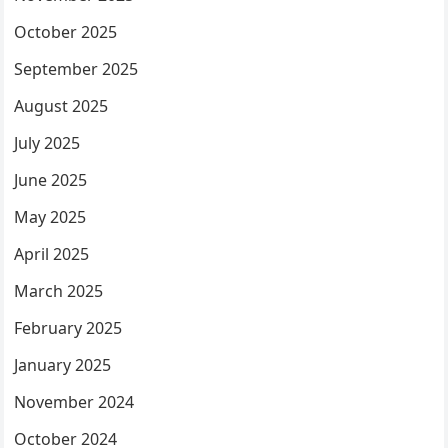
October 2025
September 2025
August 2025
July 2025
June 2025
May 2025
April 2025
March 2025
February 2025
January 2025
November 2024
October 2024