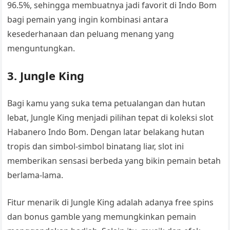
96.5%, sehingga membuatnya jadi favorit di Indo Bom
bagi pemain yang ingin kombinasi antara
kesederhanaan dan peluang menang yang
menguntungkan.
3.
Jungle King
Bagi kamu yang suka tema petualangan dan hutan
lebat, Jungle King menjadi pilihan tepat di koleksi slot
Habanero Indo Bom. Dengan latar belakang hutan
tropis dan simbol-simbol binatang liar, slot ini
memberikan sensasi berbeda yang bikin pemain betah
berlama-lama.
Fitur menarik di Jungle King adalah adanya free spins
dan bonus gamble yang memungkinkan pemain