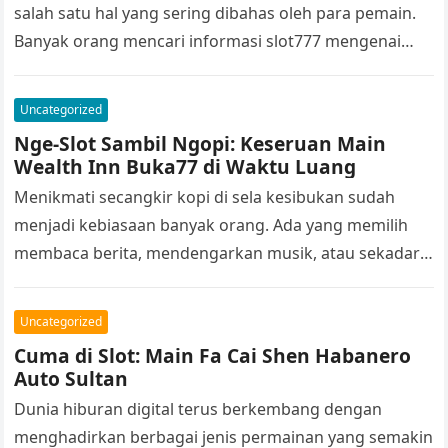
salah satu hal yang sering dibahas oleh para pemain.
Banyak orang mencari informasi slot777 mengenai
RTP karena dianggap dapat…
Uncategorized
Nge-Slot Sambil Ngopi: Keseruan Main
Wealth Inn Buka77 di Waktu Luang
Menikmati secangkir kopi di sela kesibukan sudah
menjadi kebiasaan banyak orang. Ada yang memilih
membaca berita, mendengarkan musik, atau sekadar
bersantai sambil menikmati suasana. Di era digital…
Uncategorized
Cuma di Slot: Main Fa Cai Shen Habanero
Auto Sultan
Dunia hiburan digital terus berkembang dengan
menghadirkan berbagai jenis permainan yang semakin