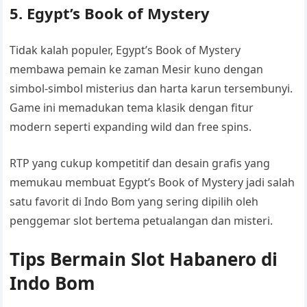
5.
Egypt’s Book of Mystery
Tidak kalah populer, Egypt’s Book of Mystery
membawa pemain ke zaman Mesir kuno dengan
simbol-simbol misterius dan harta karun tersembunyi.
Game ini memadukan tema klasik dengan fitur
modern seperti expanding wild dan free spins.
RTP yang cukup kompetitif dan desain grafis yang
memukau membuat Egypt’s Book of Mystery jadi salah
satu favorit di Indo Bom yang sering dipilih oleh
penggemar slot bertema petualangan dan misteri.
Tips Bermain Slot Habanero di
Indo Bom