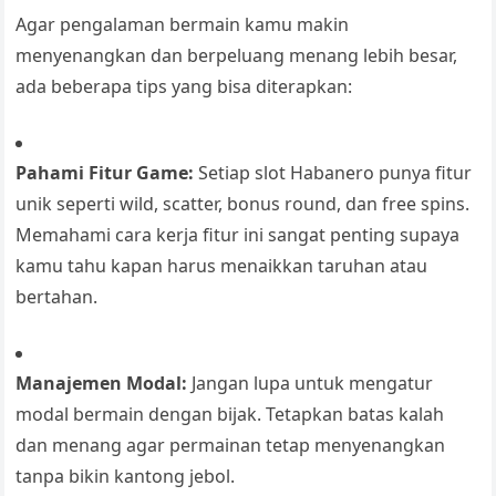
Agar pengalaman bermain kamu makin
menyenangkan dan berpeluang menang lebih besar,
ada beberapa tips yang bisa diterapkan:
Pahami Fitur Game:
Setiap slot Habanero punya fitur
unik seperti wild, scatter, bonus round, dan free spins.
Memahami cara kerja fitur ini sangat penting supaya
kamu tahu kapan harus menaikkan taruhan atau
bertahan.
Manajemen Modal:
Jangan lupa untuk mengatur
modal bermain dengan bijak. Tetapkan batas kalah
dan menang agar permainan tetap menyenangkan
tanpa bikin kantong jebol.