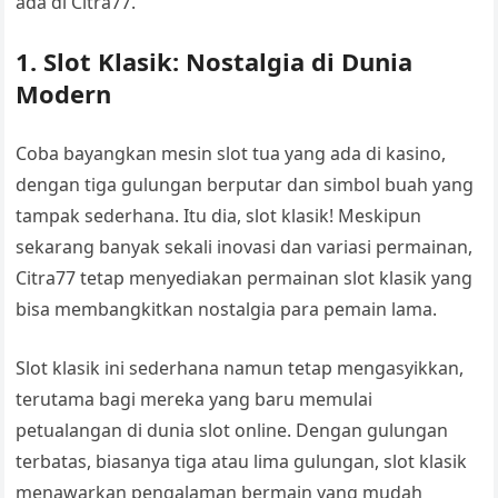
ada di Citra77.
1. Slot Klasik: Nostalgia di Dunia
Modern
Coba bayangkan mesin slot tua yang ada di kasino,
dengan tiga gulungan berputar dan simbol buah yang
tampak sederhana. Itu dia, slot klasik! Meskipun
sekarang banyak sekali inovasi dan variasi permainan,
Citra77 tetap menyediakan permainan slot klasik yang
bisa membangkitkan nostalgia para pemain lama.
Slot klasik ini sederhana namun tetap mengasyikkan,
terutama bagi mereka yang baru memulai
petualangan di dunia slot online. Dengan gulungan
terbatas, biasanya tiga atau lima gulungan, slot klasik
menawarkan pengalaman bermain yang mudah