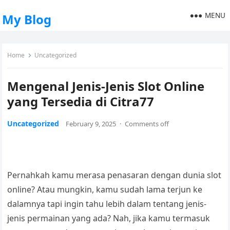
MENU
My Blog
Home
Uncategorized
Mengenal Jenis-Jenis Slot Online
yang Tersedia di Citra77
Uncategorized
February 9, 2025
·
Comments off
Pernahkah kamu merasa penasaran dengan dunia slot
online? Atau mungkin, kamu sudah lama terjun ke
dalamnya tapi ingin tahu lebih dalam tentang jenis-
jenis permainan yang ada? Nah, jika kamu termasuk