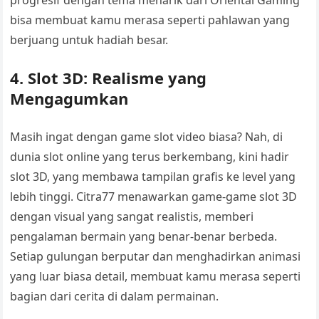
progresif dengan tema menarik dari Oriental Gaming
bisa membuat kamu merasa seperti pahlawan yang
berjuang untuk hadiah besar.
4. Slot 3D: Realisme yang
Mengagumkan
Masih ingat dengan game slot video biasa? Nah, di
dunia slot online yang terus berkembang, kini hadir
slot 3D, yang membawa tampilan grafis ke level yang
lebih tinggi. Citra77 menawarkan game-game slot 3D
dengan visual yang sangat realistis, memberi
pengalaman bermain yang benar-benar berbeda.
Setiap gulungan berputar dan menghadirkan animasi
yang luar biasa detail, membuat kamu merasa seperti
bagian dari cerita di dalam permainan.