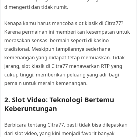
dimengerti dan tidak rumit.
Kenapa kamu harus mencoba slot klasik di Citra77?
Karena permainan ini memberikan kesempatan untuk
merasakan sensasi bermain seperti di kasino
tradisional. Meskipun tampilannya sederhana,
kemenangan yang didapat tetap memuaskan. Tidak
jarang, slot klasik di Citra77 menawarkan RTP yang
cukup tinggi, memberikan peluang yang adil bagi
pemain untuk meraih kemenangan.
2. Slot Video: Teknologi Bertemu
Keberuntungan
Berbicara tentang Citra77, pasti tidak bisa dilepaskan
dari slot video, yang kini menjadi favorit banyak