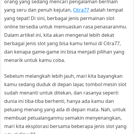
orang yang sedang mencari pengalaman bermain
yang seru dan penuh kejutan,
Citra77
adalah tempat
yang tepat! Di sini, berbagai jenis permainan slot
online tersedia untuk memuaskan rasa penasaranmu.
Dalam artikel ini, kita akan mengenal lebih dekat
berbagai jenis slot yang bisa kamu temui di Citra77,
dan kenapa game-game ini bisa menjadi pilihan yang
menarik untuk kamu coba.
Sebelum melangkah lebih jauh, mari kita bayangkan
kamu sedang duduk di depan layar, tombol mesin slot
sudah menanti untuk ditekan, dan rasanya seperti
dunia ini tiba-tiba berhenti, hanya ada kamu dan
peluang menang yang ada di depan mata. Nah, untuk
membuat petualanganmu semakin menyenangkan,
mari kita eksplorasi bersama beberapa jenis slot yang