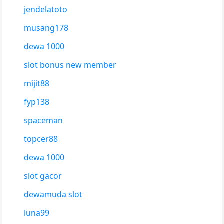
jendelatoto
musang178
dewa 1000
slot bonus new member
mijit88
fyp138
spaceman
topcer88
dewa 1000
slot gacor
dewamuda slot
luna99