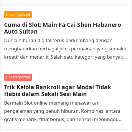
bersantai sambil menikmati suasana. Di era digital…
Uncategorized
Cuma di Slot: Main Fa Cai Shen Habanero
Auto Sultan
Dunia hiburan digital terus berkembang dengan
menghadirkan berbagai jenis permainan yang semakin
kreatif dan menarik. Salah satu kategori yang banyak
mendapat perhatian adalah Slot online dengan
berbagai…
Uncategorized
Trik Kelola Bankroll agar Modal Tidak
Habis dalam Sekali Sesi Main
Bermain Slot online memang menawarkan
pengalaman yang penuh hiburan. Kombinasi antara
grafis menarik, fitur bonus, dan sensasi menunggu
hasil setiap putaran membuat banyak orang