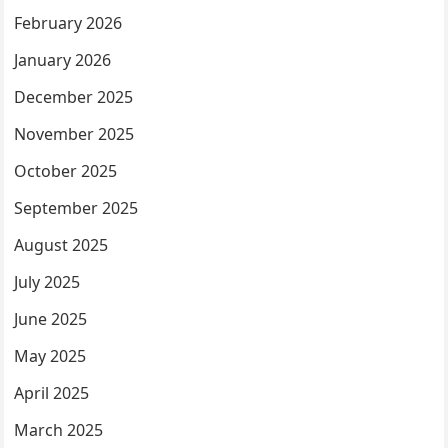
February 2026
January 2026
December 2025
November 2025
October 2025
September 2025
August 2025
July 2025
June 2025
May 2025
April 2025
March 2025