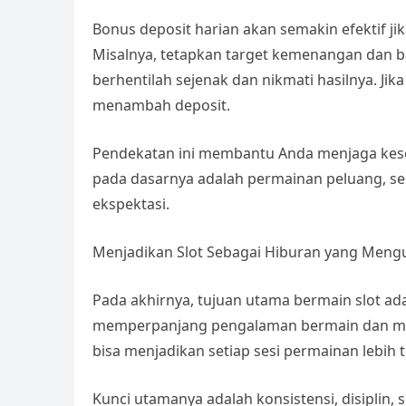
Bonus deposit harian akan semakin efektif j
Misalnya, tetapkan target kemenangan dan ba
berhentilah sejenak dan nikmati hasilnya. Jik
menambah deposit.
Pendekatan ini membantu Anda menjaga kesei
pada dasarnya adalah permainan peluang, se
ekspektasi.
Menjadikan Slot Sebagai Hiburan yang Men
Pada akhirnya, tujuan utama bermain slot ad
memperpanjang pengalaman bermain dan mem
bisa menjadikan setiap sesi permainan lebi
Kunci utamanya adalah konsistensi, disiplin