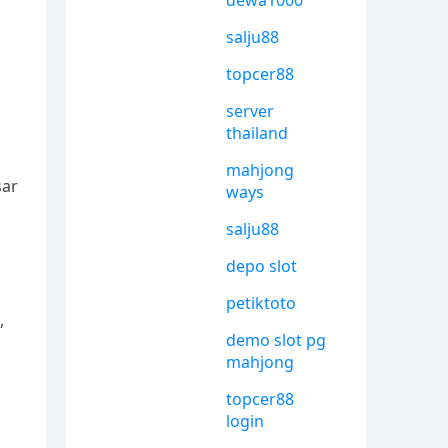
dewa1000
salju88
topcer88
server
thailand
mahjong
sar
ways
salju88
depo slot
petiktoto
,
demo slot pg
mahjong
topcer88
login