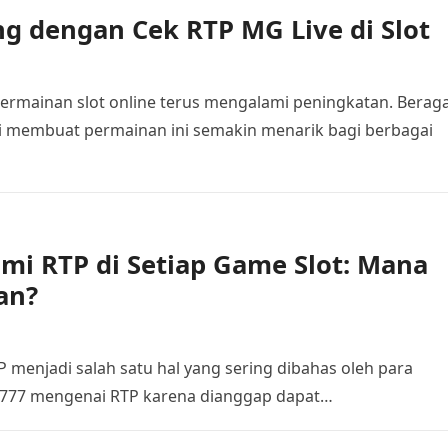
g dengan Cek RTP MG Live di Slot
permainan slot online terus mengalami peningkatan. Bera
logi membuat permainan ini semakin menarik bagi berbagai
 RTP di Setiap Game Slot: Mana
an?
P menjadi salah satu hal yang sering dibahas oleh para
ot777 mengenai RTP karena dianggap dapat…