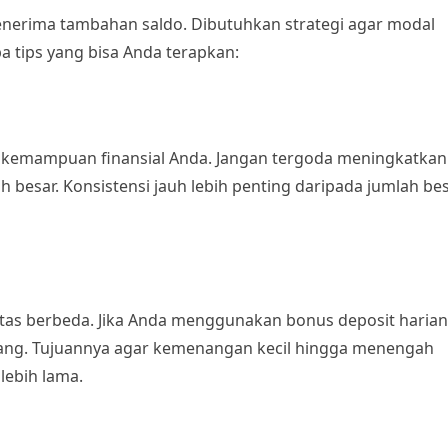
erima tambahan saldo. Dibutuhkan strategi agar modal
pa tips yang bisa Anda terapkan:
n kemampuan finansial Anda. Jangan tergoda meningkatkan
besar. Konsistensi jauh lebih penting daripada jumlah be
ilitas berbeda. Jika Anda menggunakan bonus deposit harian
dang. Tujuannya agar kemenangan kecil hingga menengah
lebih lama.