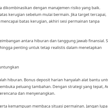
ika dikombinasikan dengan manajemen risiko yang baik.
tas kerugian sebelum mulai bermain. Jika target tercapai,
a mencapai batas kerugian, akhiri sesi permainan tanpa
mbangan antara hiburan dan tanggung jawab finansial. S
hingga penting untuk tetap realistis dalam menetapkan
guntungkan
alah hiburan. Bonus deposit harian hanyalah alat bantu un
buka peluang tambahan. Dengan strategi yang tepat, A
h terencana dan menyenangkan.
, serta kemampuan membaca situasi permainan. Jangan lupa