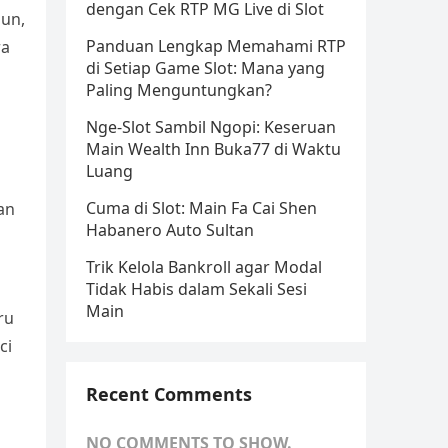
dengan Cek RTP MG Live di Slot
mun,
Panduan Lengkap Memahami RTP
ra
di Setiap Game Slot: Mana yang
Paling Menguntungkan?
Nge-Slot Sambil Ngopi: Keseruan
Main Wealth Inn Buka77 di Waktu
Luang
Cuma di Slot: Main Fa Cai Shen
an
Habanero Auto Sultan
Trik Kelola Bankroll agar Modal
Tidak Habis dalam Sekali Sesi
Main
ru
ci
Recent Comments
NO COMMENTS TO SHOW.