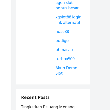
agen slot
bonus besar
xgslot88 login
link alternatif
hose88
oddigo
phmacao
turbox500
Akun Demo
Slot
Recent Posts
Tingkatkan Peluang Menang