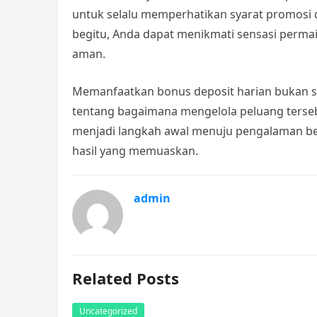
untuk selalu memperhatikan syarat promosi 
begitu, Anda dapat menikmati sensasi perma
aman.
Memanfaatkan bonus deposit harian bukan s
tentang bagaimana mengelola peluang tersebut 
menjadi langkah awal menuju pengalaman ber
hasil yang memuaskan.
admin
Related Posts
Uncategorized