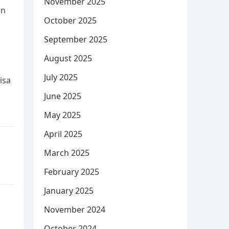
November 2025
an
October 2025
September 2025
August 2025
July 2025
isa
June 2025
May 2025
April 2025
March 2025
February 2025
January 2025
November 2024
October 2024