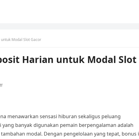
 untuk Modal Slot Gacor
sit Harian untuk Modal Slot
ff
rena menawarkan sensasi hiburan sekaligus peluang
egi yang banyak digunakan pemain berpengalaman adalah
 tambahan modal. Dengan pengelolaan yang tepat, bonus i