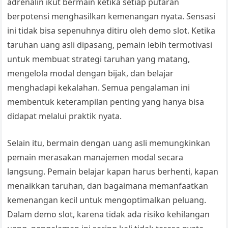
adrenalin ikut bermain ketika setiap putaran
berpotensi menghasilkan kemenangan nyata. Sensasi
ini tidak bisa sepenuhnya ditiru oleh demo slot. Ketika
taruhan uang asli dipasang, pemain lebih termotivasi
untuk membuat strategi taruhan yang matang,
mengelola modal dengan bijak, dan belajar
menghadapi kekalahan. Semua pengalaman ini
membentuk keterampilan penting yang hanya bisa
didapat melalui praktik nyata.
Selain itu, bermain dengan uang asli memungkinkan
pemain merasakan manajemen modal secara
langsung. Pemain belajar kapan harus berhenti, kapan
menaikkan taruhan, dan bagaimana memanfaatkan
kemenangan kecil untuk mengoptimalkan peluang.
Dalam demo slot, karena tidak ada risiko kehilangan