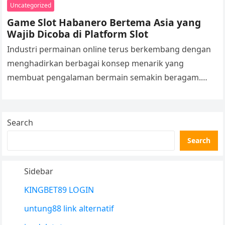
Uncategorized
Game Slot Habanero Bertema Asia yang
Wajib Dicoba di Platform Slot
Industri permainan online terus berkembang dengan
menghadirkan berbagai konsep menarik yang
membuat pengalaman bermain semakin beragam.
Salah satu situs gacor tema yang cukup populer di
kalangan penggemar…
Search
Search
Sidebar
KINGBET89 LOGIN
untung88 link alternatif