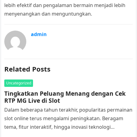
lebih efektif dan pengalaman bermain menjadi lebih
menyenangkan dan menguntungkan.
admin
Related Posts
Uncategorized
Tingkatkan Peluang Menang dengan Cek
RTP MG Live di Slot
Dalam beberapa tahun terakhir, popularitas permainan
slot online terus mengalami peningkatan. Beragam
tema, fitur interaktif, hingga inovasi teknologi
membuat permainan ini semakin menarik bagi