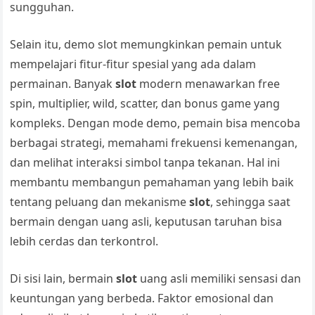
sungguhan.
Selain itu, demo slot memungkinkan pemain untuk
mempelajari fitur-fitur spesial yang ada dalam
permainan. Banyak
slot
modern menawarkan free
spin, multiplier, wild, scatter, dan bonus game yang
kompleks. Dengan mode demo, pemain bisa mencoba
berbagai strategi, memahami frekuensi kemenangan,
dan melihat interaksi simbol tanpa tekanan. Hal ini
membantu membangun pemahaman yang lebih baik
tentang peluang dan mekanisme
slot
, sehingga saat
bermain dengan uang asli, keputusan taruhan bisa
lebih cerdas dan terkontrol.
Di sisi lain, bermain
slot
uang asli memiliki sensasi dan
keuntungan yang berbeda. Faktor emosional dan