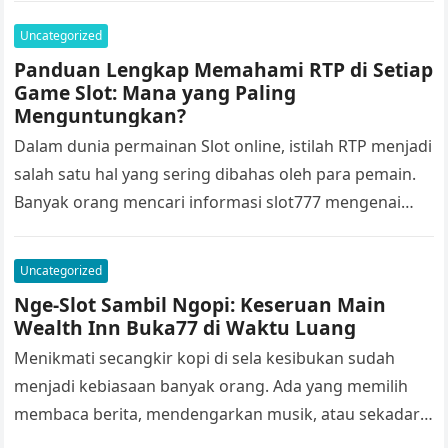
berbagai kalangan. Selain…
Uncategorized
Panduan Lengkap Memahami RTP di Setiap
Game Slot: Mana yang Paling
Menguntungkan?
Dalam dunia permainan Slot online, istilah RTP menjadi
salah satu hal yang sering dibahas oleh para pemain.
Banyak orang mencari informasi slot777 mengenai
RTP karena dianggap dapat…
Uncategorized
Nge-Slot Sambil Ngopi: Keseruan Main
Wealth Inn Buka77 di Waktu Luang
Menikmati secangkir kopi di sela kesibukan sudah
menjadi kebiasaan banyak orang. Ada yang memilih
membaca berita, mendengarkan musik, atau sekadar
bersantai sambil menikmati suasana. Di era digital…